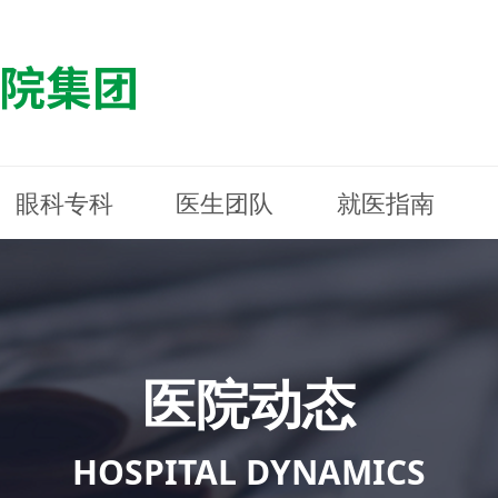
眼科专科
医生团队
就医指南
医院简介
最新动态
白内障专科
白内障专科
门诊指南
防控简介
福清东南眼科医院
医院资质
媒体报道
近视诊疗专科
近视诊疗专科
住院指南
科普知识
连江东南眼科医院
医院文
学术交
小儿眼
小儿眼
住院地
防控资
晋安东
医院环境
光影东南
近视门诊/角膜接触镜科
近视门诊/角膜接触镜科
合肥东南眼科医院
公益活动
老花眼白内障科
老花眼白内障科
佰视佳眼科
医院招
神经眼
神经眼
医院动态
青光眼科
青光眼科
眼眶整形科
眼眶整形科
眼肌眼
眼肌眼
斜弱视科
斜弱视科
HOSPITAL DYNAMICS
眼部整形科
眼部整形科
眼预防
眼预防