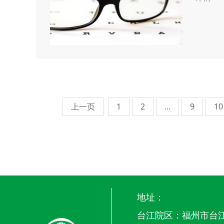
上一页
1
2
...
9
10
地址：
台江院区：福州市台江