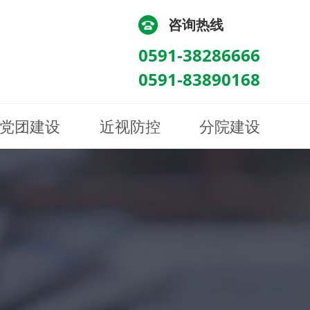
咨询热线
0591-38286666
0591-83890168
党团建设
近视防控
分院建设
化
流
科/医学验光配镜科
科/医学验光配镜科
图
讯
南眼科诊所
医院荣誉
健康科普
眼底病眼外伤科
眼底病眼外伤科
来院路线
防控视频
南京东南眼科医院
聘
科
科
眼表综合科
眼表综合科
眶病科
眶病科
中医眼科
中医眼科
保健科
保健科
白内障三科
白内障三科