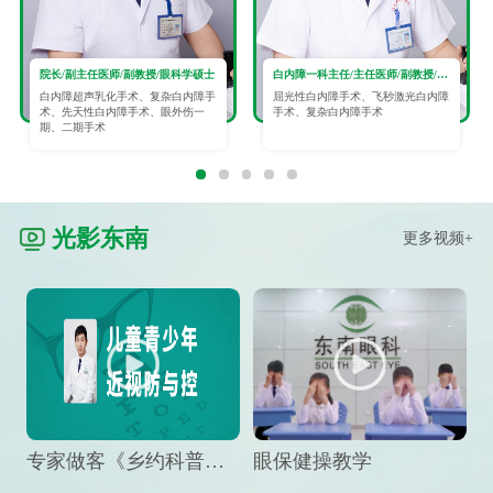
院长/副主任医师/副教授/眼科学硕士
白内障一科主任/主任医师/副教授/眼科学硕士
白内障超声乳化手术、复杂白内障手
屈光性白内障手术、飞秒激光白内障
术、先天性白内障手术、眼外伤一
手术、复杂白内障手术
期、二期手术
光影东南
更多视频+
专家做客《乡约科普》栏目，预防孩子近视竟然这么“简单”
眼保健操教学