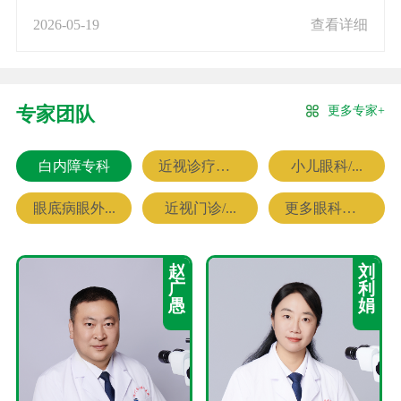
2026-05-19
查看详细
更多专家+
专家团队
白内障专科
近视诊疗专科
小儿眼科/...
眼底病眼外...
近视门诊/...
更多眼科专家
赵
刘
广
利
愚
娟