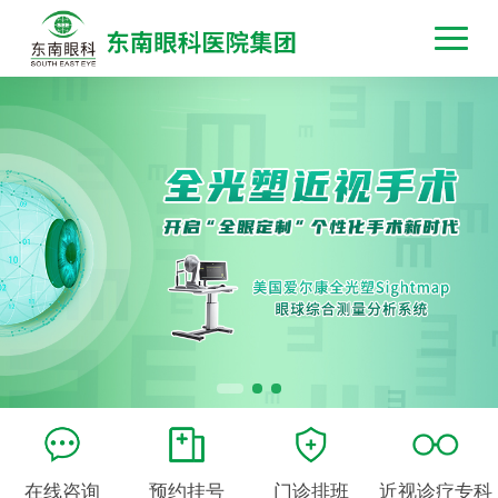
在线咨询
预约挂号
门诊排班
近视诊疗专科