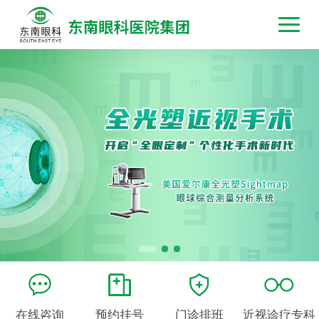
在线咨询
预约挂号
门诊排班
近视诊疗专科