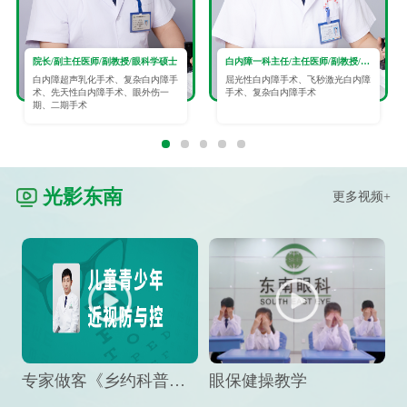
院长/副主任医师/副教授/眼科学硕士
白内障一科主任/主任医师/副教授/眼科学硕士
白内障超声乳化手术、复杂白内障手
屈光性白内障手术、飞秒激光白内障
术、先天性白内障手术、眼外伤一
手术、复杂白内障手术
期、二期手术
光影东南
更多视频+
专家做客《乡约科普》栏目，预防孩子近视竟然这么“简单”
眼保健操教学