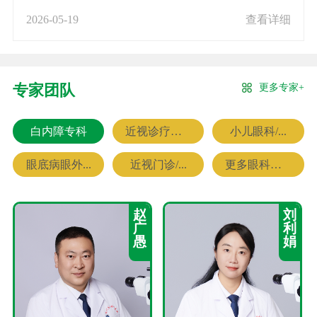
2026-05-19
查看详细
更多专家+
专家团队
白内障专科
近视诊疗专科
小儿眼科/...
眼底病眼外...
近视门诊/...
更多眼科专家
赵
刘
广
利
愚
娟