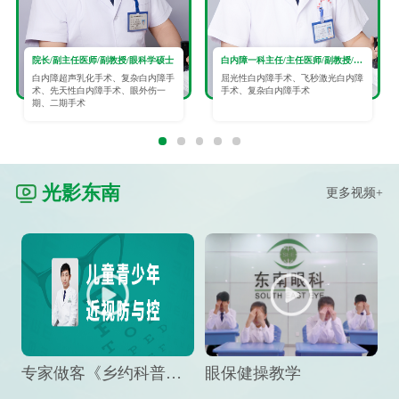
院长/副主任医师/副教授/眼科学硕士
白内障一科主任/主任医师/副教授/眼科学硕士
白内障超声乳化手术、复杂白内障手
屈光性白内障手术、飞秒激光白内障
术、先天性白内障手术、眼外伤一
手术、复杂白内障手术
期、二期手术
光影东南
更多视频+
专家做客《乡约科普》栏目，预防孩子近视竟然这么“简单”
眼保健操教学