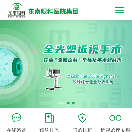
在线咨询
预约挂号
门诊排班
近视诊疗专科