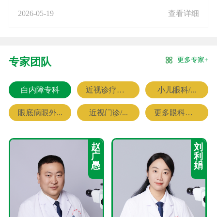
2026-05-19
查看详细
更多专家+
专家团队
白内障专科
近视诊疗专科
小儿眼科/...
眼底病眼外...
近视门诊/...
更多眼科专家
赵
刘
广
利
愚
娟