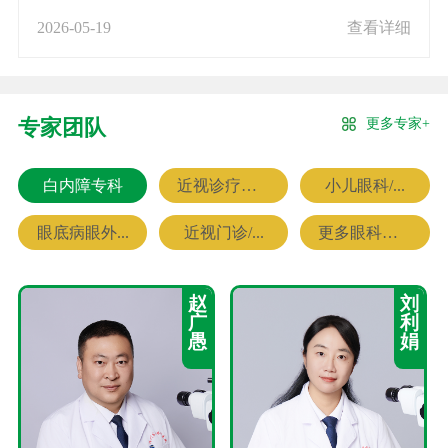
2026-05-19
查看详细
更多专家+
专家团队
白内障专科
近视诊疗专科
小儿眼科/...
眼底病眼外...
近视门诊/...
更多眼科专家
赵
刘
广
利
愚
娟