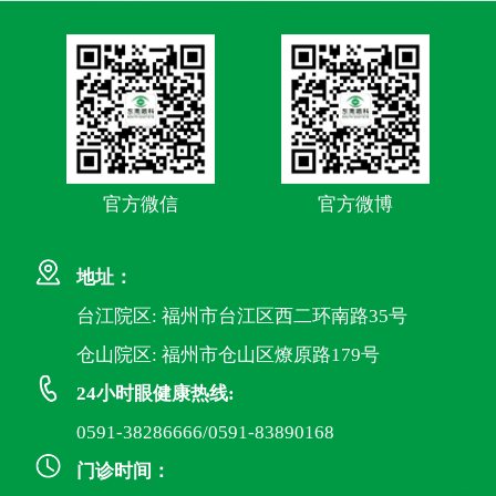
官方微信
官方微博
地址：
台江院区: 福州市台江区西二环南路35号
仓山院区: 福州市仓山区燎原路179号
24小时眼健康热线:
0591-38286666/0591-83890168
门诊时间：