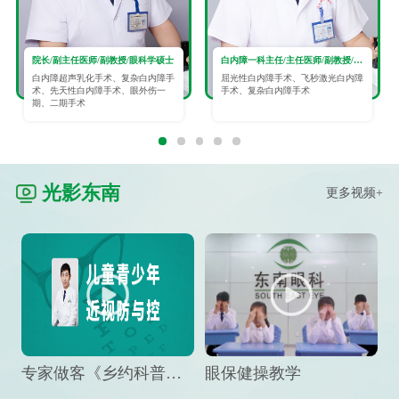
院长/副主任医师/副教授/眼科学硕士
白内障一科主任/主任医师/副教授/眼科学硕士
白内障超声乳化手术、复杂白内障手
屈光性白内障手术、飞秒激光白内障
术、先天性白内障手术、眼外伤一
手术、复杂白内障手术
期、二期手术
光影东南
更多视频+
专家做客《乡约科普》栏目，预防孩子近视竟然这么“简单”
眼保健操教学