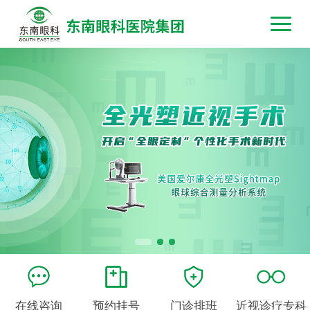
在线咨询
预约挂号
门诊排班
近视诊疗专科