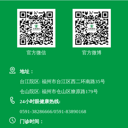
官方微信
官方微博
地址：
台江院区: 福州市台江区西二环南路35号
仓山院区: 福州市仓山区燎原路179号
24小时眼健康热线:
0591-38286666/0591-83890168
门诊时间：