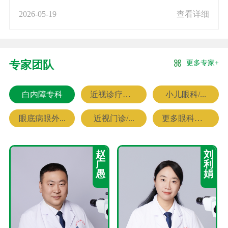
2026-05-19
查看详细
更多专家+
专家团队
白内障专科
近视诊疗专科
小儿眼科/...
眼底病眼外...
近视门诊/...
更多眼科专家
赵
刘
广
利
愚
娟