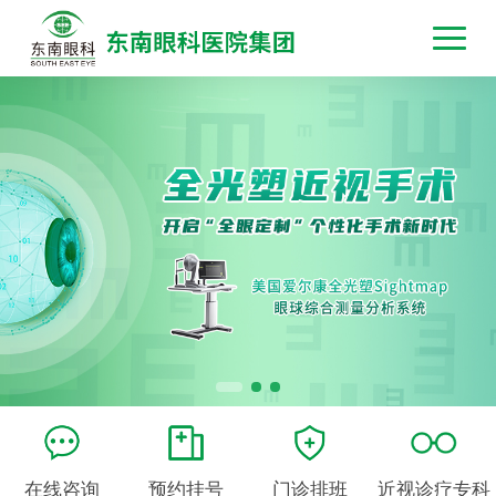
在线咨询
预约挂号
门诊排班
近视诊疗专科