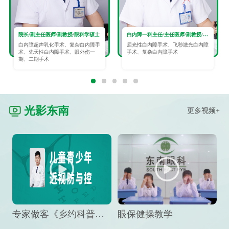
院长/副主任医师/副教授/眼科学硕士
白内障一科主任/主任医师/副教授/眼科学硕士
白内障超声乳化手术、复杂白内障手
屈光性白内障手术、飞秒激光白内障
术、先天性白内障手术、眼外伤一
手术、复杂白内障手术
期、二期手术
光影东南
更多视频+
专家做客《乡约科普》栏目，预防孩子近视竟然这么“简单”
眼保健操教学