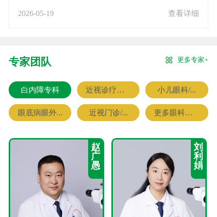
2026-05-19
查看详细
更多专家+
专家团队
白内障专科
近视诊疗专科
小儿眼科/...
眼底病眼外...
近视门诊/...
更多眼科专家
赵
刘
广
利
愚
娟