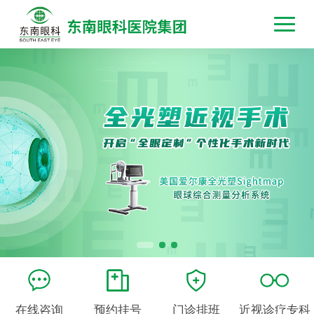
在线咨询
预约挂号
门诊排班
近视诊疗专科