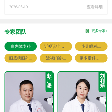
2026-05-19
查看详细
更多专家+
专家团队
白内障专科
近视诊疗专科
小儿眼科/...
眼底病眼外...
近视门诊/...
更多眼科专家
赵
刘
广
利
愚
娟