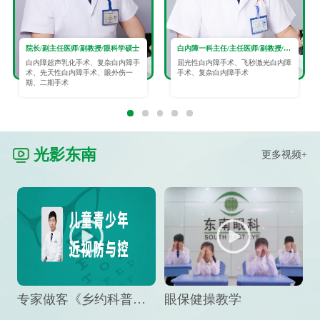
院长/副主任医师/副教授/眼科学硕士
白内障一科主任/主任医师/副教授/眼科学硕士
白内障超声乳化手术、复杂白内障手
屈光性白内障手术、飞秒激光白内障
术、先天性白内障手术、眼外伤一
手术、复杂白内障手术
期、二期手术
光影东南
更多视频+
专家做客《乡约科普》栏目，预防孩子近视竟然这么“简单”
眼保健操教学