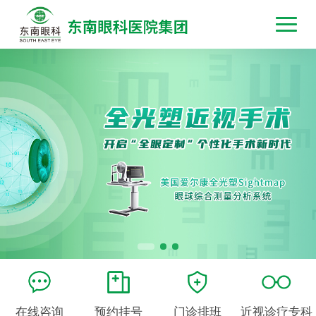
在线咨询
预约挂号
门诊排班
近视诊疗专科