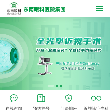
在线咨询
预约挂号
门诊排班
近视诊疗专科