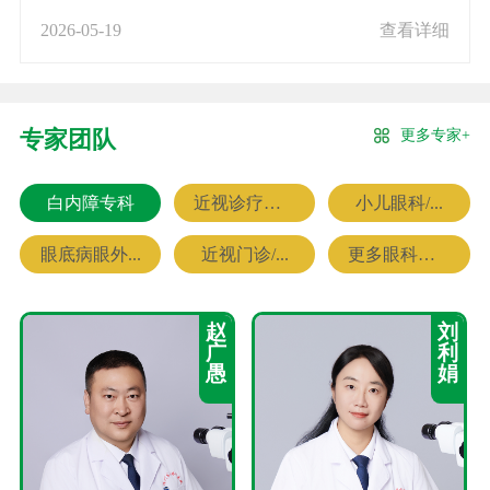
2026-05-19
查看详细
更多专家+
专家团队
白内障专科
近视诊疗专科
小儿眼科/...
眼底病眼外...
近视门诊/...
更多眼科专家
赵
刘
广
利
愚
娟