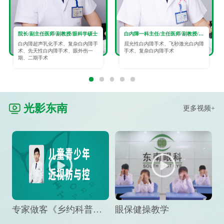
院长/副主任医师/副教授/眼科学硕士
白内障一科主任/主任医师/副教授/眼科学硕士
白内障超声乳化手术、复杂白内障手
屈光性白内障手术、飞秒激光白内障
术、先天性白内障手术、眼外伤一
手术、复杂白内障手术
期、二期手术
光影东南
更多视频+
专家做客《乡约科普》栏目，预防孩子近视竟然这么“简单”
眼保健操教学