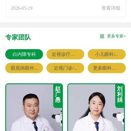
2026-05-19
查看详细
更多专家+
专家团队
白内障专科
近视诊疗专科
小儿眼科/...
眼底病眼外...
近视门诊/...
更多眼科专家
赵
刘
广
利
愚
娟