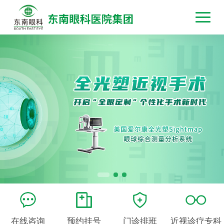
在线咨询
预约挂号
门诊排班
近视诊疗专科