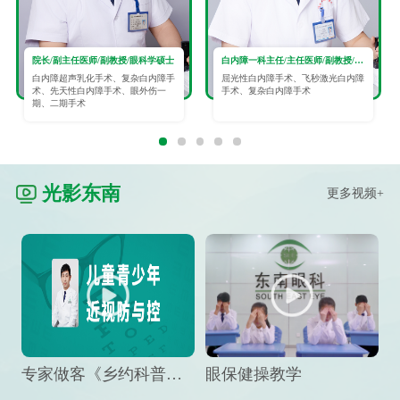
院长/副主任医师/副教授/眼科学硕士
白内障一科主任/主任医师/副教授/眼科学硕士
白内障超声乳化手术、复杂白内障手
屈光性白内障手术、飞秒激光白内障
术、先天性白内障手术、眼外伤一
手术、复杂白内障手术
期、二期手术
光影东南
更多视频+
专家做客《乡约科普》栏目，预防孩子近视竟然这么“简单”
眼保健操教学