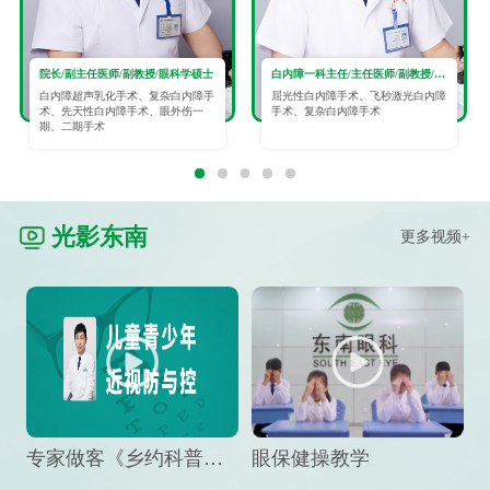
院长/副主任医师/副教授/眼科学硕士
白内障一科主任/主任医师/副教授/眼科学硕士
白内障超声乳化手术、复杂白内障手
屈光性白内障手术、飞秒激光白内障
术、先天性白内障手术、眼外伤一
手术、复杂白内障手术
期、二期手术
光影东南
更多视频+
专家做客《乡约科普》栏目，预防孩子近视竟然这么“简单”
眼保健操教学