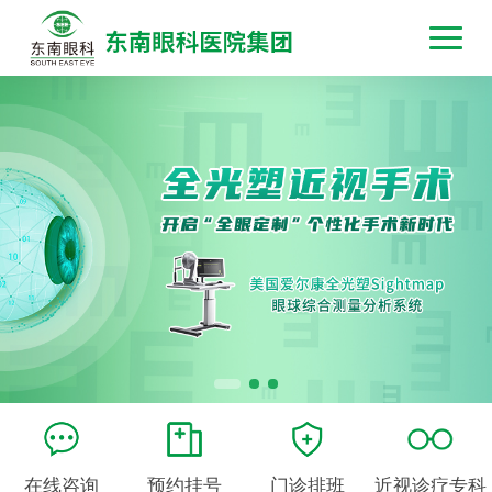
在线咨询
预约挂号
门诊排班
近视诊疗专科