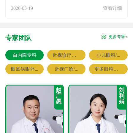
2026-05-19
查看详细
更多专家+
专家团队
白内障专科
近视诊疗专科
小儿眼科/...
眼底病眼外...
近视门诊/...
更多眼科专家
赵
刘
广
利
愚
娟