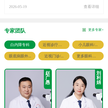
2026-05-19
查看详细
更多专家+
专家团队
白内障专科
近视诊疗专科
小儿眼科/...
眼底病眼外...
近视门诊/...
更多眼科专家
赵
刘
广
利
愚
娟