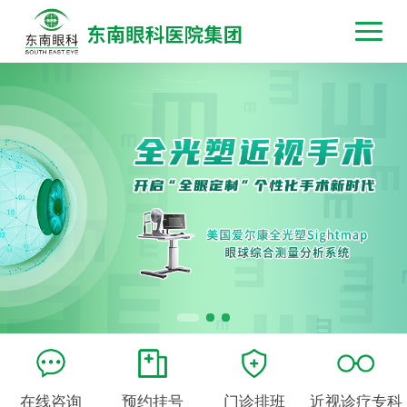
在线咨询
预约挂号
门诊排班
近视诊疗专科