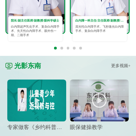
院长/副主任医师/副教授/眼科学硕士
白内障一科主任/主任医师/副教授/眼科学硕士
白内障超声乳化手术、复杂白内障手
屈光性白内障手术、飞秒激光白内障
术、先天性白内障手术、眼外伤一
手术、复杂白内障手术
期、二期手术
光影东南
更多视频+
专家做客《乡约科普》栏目，预防孩子近视竟然这么“简单”
眼保健操教学