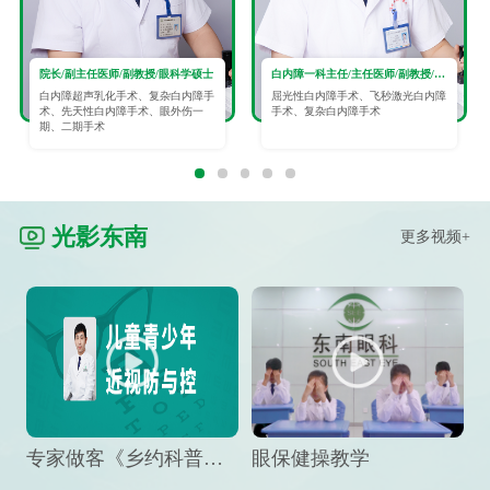
院长/副主任医师/副教授/眼科学硕士
白内障一科主任/主任医师/副教授/眼科学硕士
白内障超声乳化手术、复杂白内障手
屈光性白内障手术、飞秒激光白内障
术、先天性白内障手术、眼外伤一
手术、复杂白内障手术
期、二期手术
光影东南
更多视频+
专家做客《乡约科普》栏目，预防孩子近视竟然这么“简单”
眼保健操教学