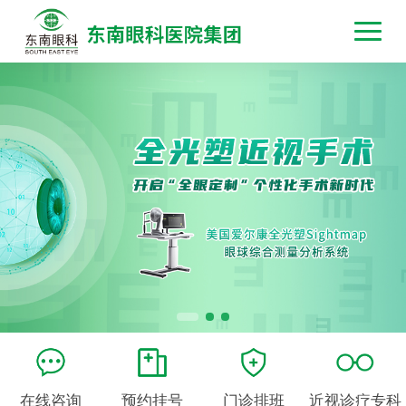
在线咨询
预约挂号
门诊排班
近视诊疗专科