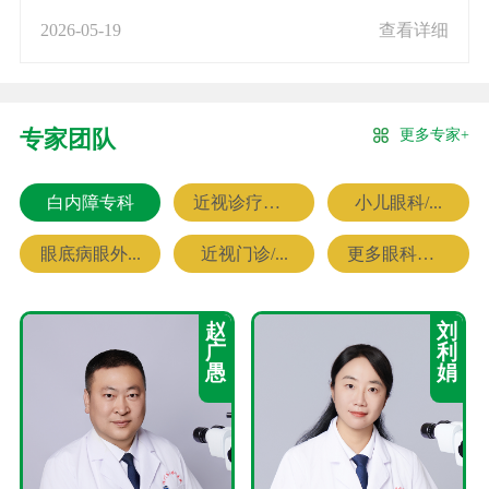
2026-05-19
查看详细
更多专家+
专家团队
白内障专科
近视诊疗专科
小儿眼科/...
眼底病眼外...
近视门诊/...
更多眼科专家
赵
刘
广
利
愚
娟