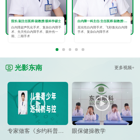
院长/副主任医师/副教授/眼科学硕士
白内障一科主任/主任医师/副教授/眼科学硕士
白内障超声乳化手术、复杂白内障手
屈光性白内障手术、飞秒激光白内障
术、先天性白内障手术、眼外伤一
手术、复杂白内障手术
期、二期手术
光影东南
更多视频+
专家做客《乡约科普》栏目，预防孩子近视竟然这么“简单”
眼保健操教学