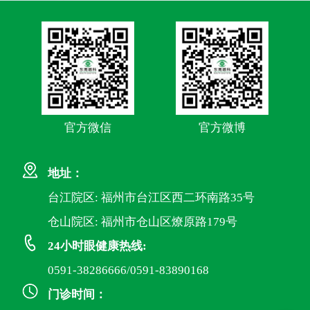
官方微信
官方微博
地址：
台江院区: 福州市台江区西二环南路35号
仓山院区: 福州市仓山区燎原路179号
24小时眼健康热线:
0591-38286666/0591-83890168
门诊时间：