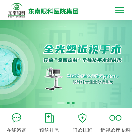
在线咨询
预约挂号
门诊排班
近视诊疗专科