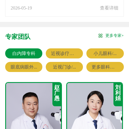
2026-05-19
查看详细
更多专家+
专家团队
白内障专科
近视诊疗专科
小儿眼科/...
眼底病眼外...
近视门诊/...
更多眼科专家
赵
刘
广
利
愚
娟