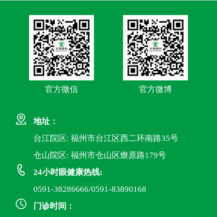
官方微信
官方微博
地址：
台江院区: 福州市台江区西二环南路35号
仓山院区: 福州市仓山区燎原路179号
24小时眼健康热线:
0591-38286666/0591-83890168
门诊时间：