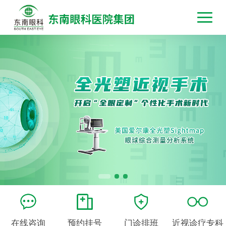
在线咨询
预约挂号
门诊排班
近视诊疗专科