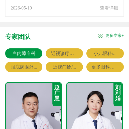
2026-05-19
查看详细
更多专家+
专家团队
白内障专科
近视诊疗专科
小儿眼科/...
眼底病眼外...
近视门诊/...
更多眼科专家
赵
刘
广
利
愚
娟