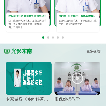
院长/副主任医师/副教授/眼科学硕士
白内障一科主任/主任医师/副教授/眼科学硕士
白内障超声乳化手术、复杂白内障手
屈光性白内障手术、飞秒激光白内障
术、先天性白内障手术、眼外伤一
手术、复杂白内障手术
期、二期手术
光影东南
更多视频+
专家做客《乡约科普》栏目，预防孩子近视竟然这么“简单”
眼保健操教学