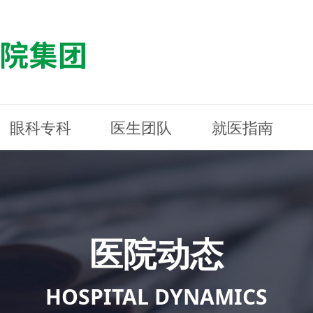
眼科专科
医生团队
就医指南
医院简介
最新动态
白内障专科
白内障专科
门诊指南
防控简介
福清东南眼科医院
医院资质
媒体报道
近视诊疗专科
近视诊疗专科
住院指南
科普知识
连江东南眼科医院
医院文
学术交
小儿眼
小儿眼
住院地
防控资
晋安东
医院环境
光影东南
近视门诊/角膜接触镜科
近视门诊/角膜接触镜科
合肥东南眼科医院
公益活动
老花眼白内障科
老花眼白内障科
佰视佳眼科
医院招
神经眼
神经眼
医院动态
青光眼科
青光眼科
眼眶整形科
眼眶整形科
眼肌眼
眼肌眼
斜弱视科
斜弱视科
HOSPITAL DYNAMICS
眼部整形科
眼部整形科
眼预防
眼预防