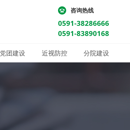
咨询热线
0591-38286666
0591-83890168
党团建设
近视防控
分院建设
化
流
科/医学验光配镜科
科/医学验光配镜科
图
讯
南眼科诊所
医院荣誉
健康科普
眼底病眼外伤科
眼底病眼外伤科
来院路线
防控视频
南京东南眼科医院
聘
科
科
眼表综合科
眼表综合科
眶病科
眶病科
中医眼科
中医眼科
保健科
保健科
白内障三科
白内障三科