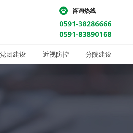
咨询热线
0591-38286666
0591-83890168
党团建设
近视防控
分院建设
化
流
科/医学验光配镜科
科/医学验光配镜科
图
讯
南眼科诊所
医院荣誉
健康科普
眼底病眼外伤科
眼底病眼外伤科
来院路线
防控视频
南京东南眼科医院
聘
科
科
眼表综合科
眼表综合科
眶病科
眶病科
中医眼科
中医眼科
保健科
保健科
白内障三科
白内障三科