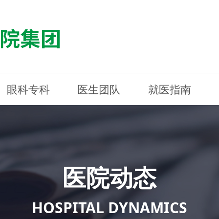
眼科专科
医生团队
就医指南
医院简介
最新动态
白内障专科
白内障专科
门诊指南
防控简介
福清东南眼科医院
医院资质
媒体报道
近视诊疗专科
近视诊疗专科
住院指南
科普知识
连江东南眼科医院
医院文
学术交
小儿眼
小儿眼
住院地
防控资
晋安东
医院环境
光影东南
近视门诊/角膜接触镜科
近视门诊/角膜接触镜科
合肥东南眼科医院
公益活动
老花眼白内障科
老花眼白内障科
佰视佳眼科
医院招
神经眼
神经眼
医院动态
青光眼科
青光眼科
眼眶整形科
眼眶整形科
眼肌眼
眼肌眼
斜弱视科
斜弱视科
HOSPITAL DYNAMICS
眼部整形科
眼部整形科
眼预防
眼预防