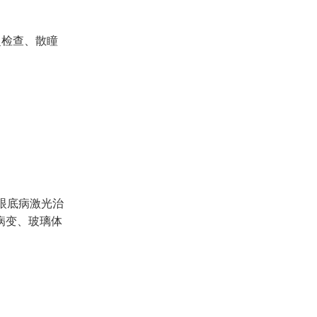
检查、散瞳
眼底病激光治
病变、玻璃体