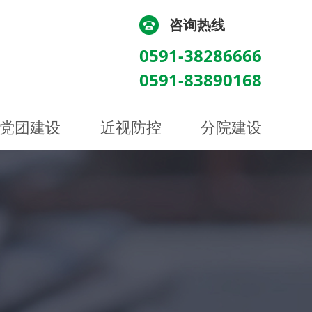
咨询热线
0591-38286666
0591-83890168
党团建设
近视防控
分院建设
化
流
科/医学验光配镜科
科/医学验光配镜科
图
讯
南眼科诊所
医院荣誉
健康科普
眼底病眼外伤科
眼底病眼外伤科
来院路线
防控视频
南京东南眼科医院
聘
科
科
眼表综合科
眼表综合科
眶病科
眶病科
中医眼科
中医眼科
保健科
保健科
白内障三科
白内障三科