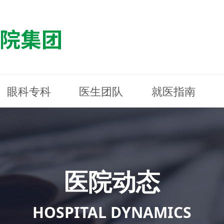
眼科专科
医生团队
就医指南
医院简介
最新动态
白内障专科
白内障专科
门诊指南
防控简介
福清东南眼科医院
医院资质
媒体报道
近视诊疗专科
近视诊疗专科
住院指南
科普知识
连江东南眼科医院
医院文
学术交
小儿眼
小儿眼
住院地
防控资
晋安东
医院环境
光影东南
近视门诊/角膜接触镜科
近视门诊/角膜接触镜科
合肥东南眼科医院
公益活动
老花眼白内障科
老花眼白内障科
佰视佳眼科
医院招
神经眼
神经眼
医院动态
青光眼科
青光眼科
眼眶整形科
眼眶整形科
眼肌眼
眼肌眼
斜弱视科
斜弱视科
HOSPITAL DYNAMICS
眼部整形科
眼部整形科
眼预防
眼预防