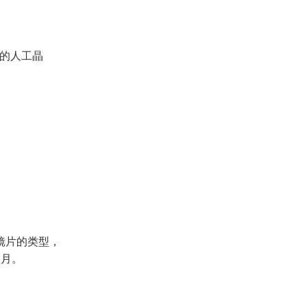
的人工晶
镜片的类型，
个月。