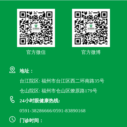
官方微信
官方微博
地址：
台江院区: 福州市台江区西二环南路35号
仓山院区: 福州市仓山区燎原路179号
24小时眼健康热线:
0591-38286666/0591-83890168
门诊时间：