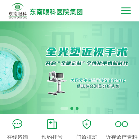
在线咨询
预约挂号
门诊排班
近视诊疗专科