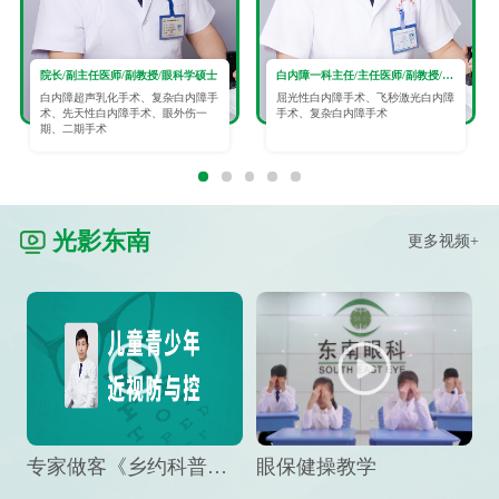
院长/副主任医师/副教授/眼科学硕士
白内障一科主任/主任医师/副教授/眼科学硕士
白内障超声乳化手术、复杂白内障手
屈光性白内障手术、飞秒激光白内障
术、先天性白内障手术、眼外伤一
手术、复杂白内障手术
期、二期手术
光影东南
更多视频+
专家做客《乡约科普》栏目，预防孩子近视竟然这么“简单”
眼保健操教学