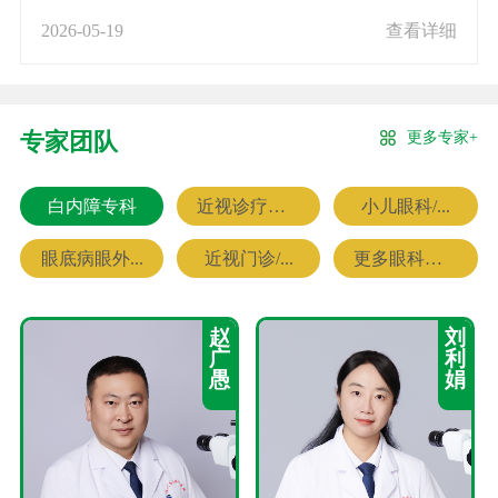
2026-05-19
查看详细
更多专家+
专家团队
白内障专科
近视诊疗专科
小儿眼科/...
眼底病眼外...
近视门诊/...
更多眼科专家
赵
刘
广
利
愚
娟