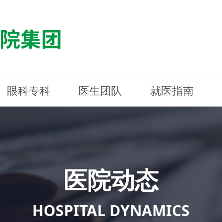
眼科专科
医生团队
就医指南
医院简介
最新动态
白内障专科
白内障专科
门诊指南
防控简介
福清东南眼科医院
医院资质
媒体报道
近视诊疗专科
近视诊疗专科
住院指南
科普知识
连江东南眼科医院
医院文
学术交
小儿眼
小儿眼
住院地
防控资
晋安东
医院环境
光影东南
近视门诊/角膜接触镜科
近视门诊/角膜接触镜科
合肥东南眼科医院
公益活动
老花眼白内障科
老花眼白内障科
佰视佳眼科
医院招
神经眼
神经眼
医院动态
青光眼科
青光眼科
眼眶整形科
眼眶整形科
眼肌眼
眼肌眼
斜弱视科
斜弱视科
HOSPITAL DYNAMICS
眼部整形科
眼部整形科
眼预防
眼预防