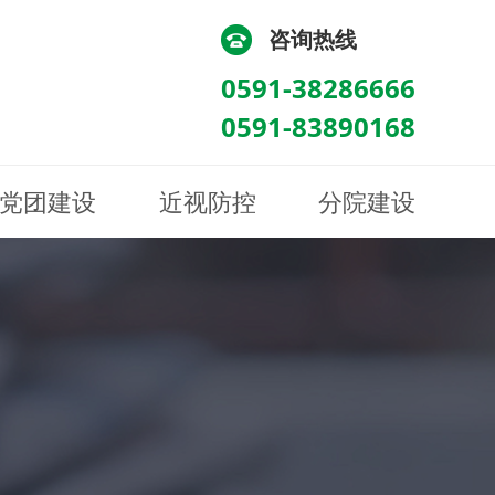
咨询热线
0591-38286666
0591-83890168
党团建设
近视防控
分院建设
化
流
科/医学验光配镜科
科/医学验光配镜科
图
讯
南眼科诊所
医院荣誉
健康科普
眼底病眼外伤科
眼底病眼外伤科
来院路线
防控视频
南京东南眼科医院
聘
科
科
眼表综合科
眼表综合科
眶病科
眶病科
中医眼科
中医眼科
保健科
保健科
白内障三科
白内障三科