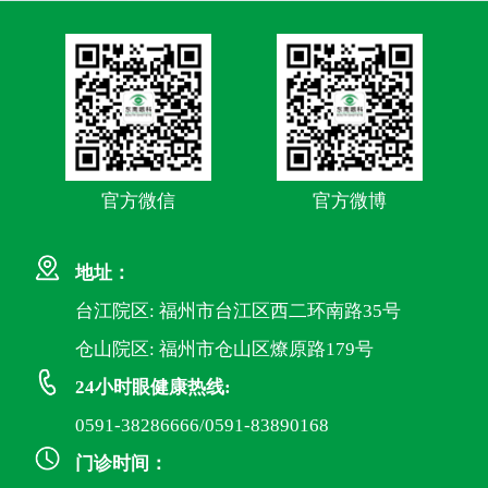
官方微信
官方微博
地址：
台江院区: 福州市台江区西二环南路35号
仓山院区: 福州市仓山区燎原路179号
24小时眼健康热线:
0591-38286666/0591-83890168
门诊时间：