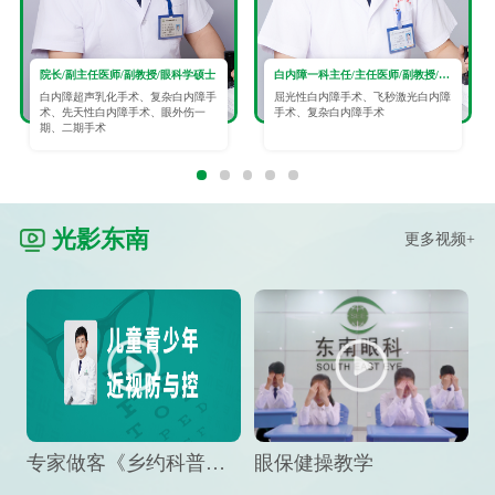
院长/副主任医师/副教授/眼科学硕士
白内障一科主任/主任医师/副教授/眼科学硕士
白内障超声乳化手术、复杂白内障手
屈光性白内障手术、飞秒激光白内障
术、先天性白内障手术、眼外伤一
手术、复杂白内障手术
期、二期手术
光影东南
更多视频+
专家做客《乡约科普》栏目，预防孩子近视竟然这么“简单”
眼保健操教学