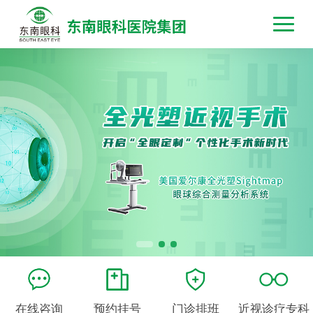
在线咨询
预约挂号
门诊排班
近视诊疗专科