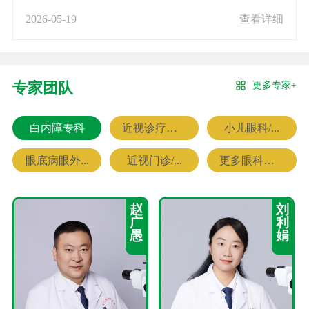
2026-05-19
查看详细
更多专家+
专家团队
白内障专科
近视诊疗专科
小儿眼科/...
眼底病眼外...
近视门诊/...
更多眼科专家
赵
刘
广
利
愚
娟