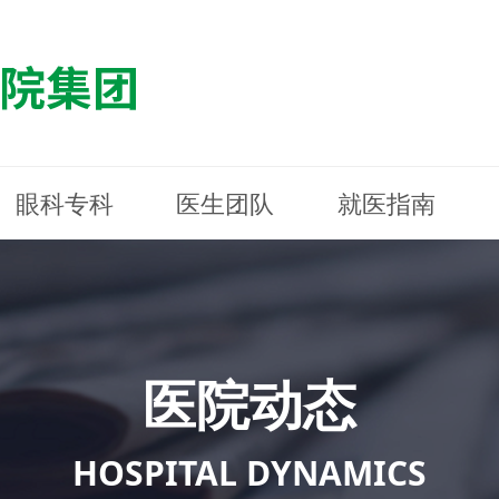
眼科专科
医生团队
就医指南
医院简介
最新动态
白内障专科
白内障专科
门诊指南
防控简介
福清东南眼科医院
医院资质
媒体报道
近视诊疗专科
近视诊疗专科
住院指南
科普知识
连江东南眼科医院
医院文
学术交
小儿眼
小儿眼
住院地
防控资
晋安东
医院环境
光影东南
近视门诊/角膜接触镜科
近视门诊/角膜接触镜科
合肥东南眼科医院
公益活动
老花眼白内障科
老花眼白内障科
佰视佳眼科
医院招
神经眼
神经眼
医院动态
青光眼科
青光眼科
眼眶整形科
眼眶整形科
眼肌眼
眼肌眼
斜弱视科
斜弱视科
HOSPITAL DYNAMICS
眼部整形科
眼部整形科
眼预防
眼预防