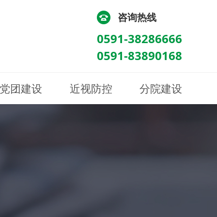
咨询热线
0591-38286666
0591-83890168
党团建设
近视防控
分院建设
化
流
科/医学验光配镜科
科/医学验光配镜科
图
讯
南眼科诊所
医院荣誉
健康科普
眼底病眼外伤科
眼底病眼外伤科
来院路线
防控视频
南京东南眼科医院
聘
科
科
眼表综合科
眼表综合科
眶病科
眶病科
中医眼科
中医眼科
保健科
保健科
白内障三科
白内障三科