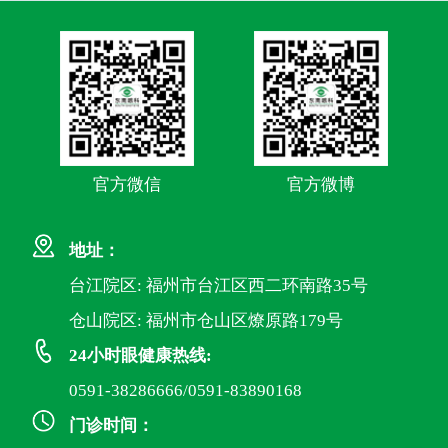
官方微信
官方微博
地址：
台江院区: 福州市台江区西二环南路35号
仓山院区: 福州市仓山区燎原路179号
24小时眼健康热线:
0591-38286666/0591-83890168
门诊时间：