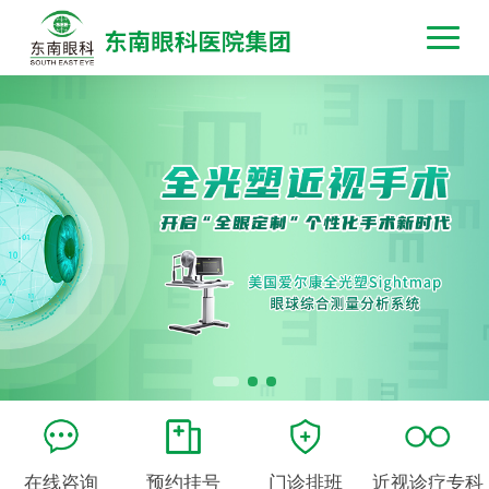
在线咨询
预约挂号
门诊排班
近视诊疗专科