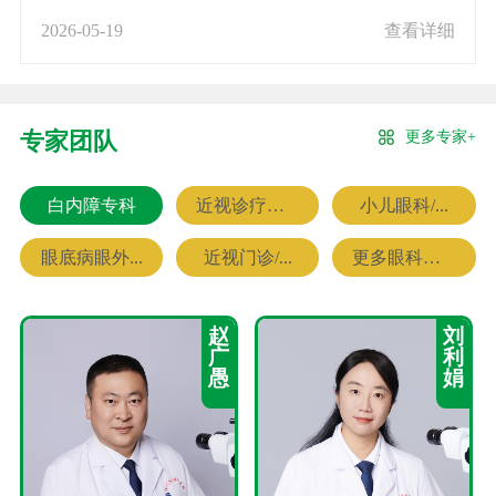
2026-05-19
查看详细
更多专家+
专家团队
白内障专科
近视诊疗专科
小儿眼科/...
眼底病眼外...
近视门诊/...
更多眼科专家
赵
刘
广
利
愚
娟