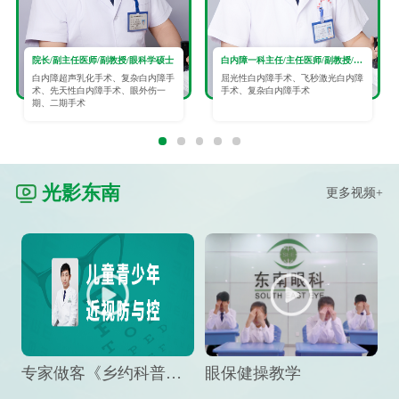
院长/副主任医师/副教授/眼科学硕士
白内障一科主任/主任医师/副教授/眼科学硕士
白内障超声乳化手术、复杂白内障手
屈光性白内障手术、飞秒激光白内障
术、先天性白内障手术、眼外伤一
手术、复杂白内障手术
期、二期手术
光影东南
更多视频+
专家做客《乡约科普》栏目，预防孩子近视竟然这么“简单”
眼保健操教学