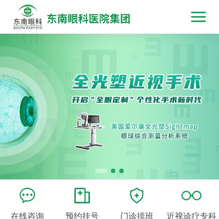
在线咨询
预约挂号
门诊排班
近视诊疗专科