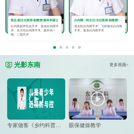
院长/副主任医师/副教授/眼科学硕士
白内障一科主任/主任医师/副教授/眼科学硕士
白内障超声乳化手术、复杂白内障手
屈光性白内障手术、飞秒激光白内障
术、先天性白内障手术、眼外伤一
手术、复杂白内障手术
期、二期手术
光影东南
更多视频+
专家做客《乡约科普》栏目，预防孩子近视竟然这么“简单”
眼保健操教学