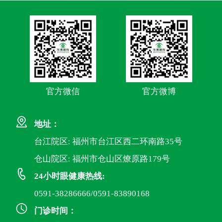
官方微信
官方微博
地址：
台江院区: 福州市台江区西二环南路35号
仓山院区: 福州市仓山区燎原路179号
24小时眼健康热线:
0591-38286666/0591-83890168
门诊时间：