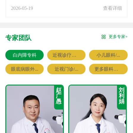
2026-05-19
查看详细
更多专家+
专家团队
白内障专科
近视诊疗专科
小儿眼科/...
眼底病眼外...
近视门诊/...
更多眼科专家
赵
刘
广
利
愚
娟