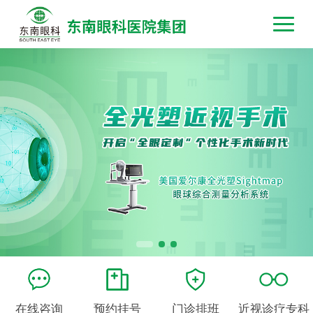
在线咨询
预约挂号
门诊排班
近视诊疗专科