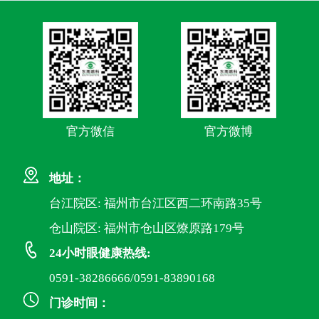
官方微信
官方微博
地址：
台江院区: 福州市台江区西二环南路35号
仓山院区: 福州市仓山区燎原路179号
24小时眼健康热线:
0591-38286666/0591-83890168
门诊时间：