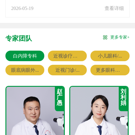
2026-05-19
查看详细
更多专家+
专家团队
白内障专科
近视诊疗专科
小儿眼科/...
眼底病眼外...
近视门诊/...
更多眼科专家
赵
刘
广
利
愚
娟