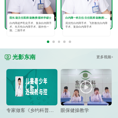
院长/副主任医师/副教授/眼科学硕士
白内障一科主任/主任医师/副教授/眼科学硕士
白内障超声乳化手术、复杂白内障手
屈光性白内障手术、飞秒激光白内障
术、先天性白内障手术、眼外伤一
手术、复杂白内障手术
期、二期手术
光影东南
更多视频+
专家做客《乡约科普》栏目，预防孩子近视竟然这么“简单”
眼保健操教学