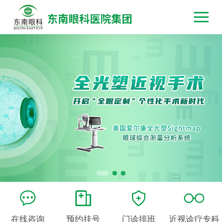
在线咨询
预约挂号
门诊排班
近视诊疗专科