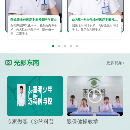
院长/副主任医师/副教授/眼科学硕士
白内障一科主任/主任医师/副教授/眼科学硕士
白内障超声乳化手术、复杂白内障手
屈光性白内障手术、飞秒激光白内障
术、先天性白内障手术、眼外伤一
手术、复杂白内障手术
期、二期手术
光影东南
更多视频+
专家做客《乡约科普》栏目，预防孩子近视竟然这么“简单”
眼保健操教学