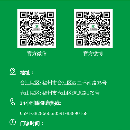
官方微信
官方微博
地址：
台江院区: 福州市台江区西二环南路35号
仓山院区: 福州市仓山区燎原路179号
24小时眼健康热线:
0591-38286666/0591-83890168
门诊时间：