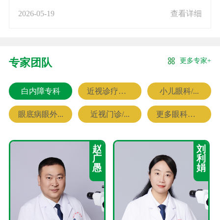
2026-05-19
查看详细
更多专家+
专家团队
白内障专科
近视诊疗专科
小儿眼科/...
眼底病眼外...
近视门诊/...
更多眼科专家
赵
刘
广
利
愚
娟