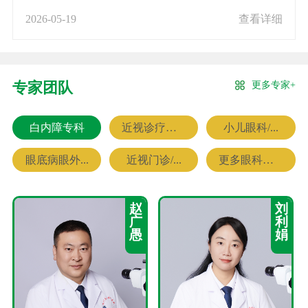
2026-05-19
查看详细
更多专家+
专家团队
白内障专科
近视诊疗专科
小儿眼科/...
眼底病眼外...
近视门诊/...
更多眼科专家
赵
刘
广
利
愚
娟