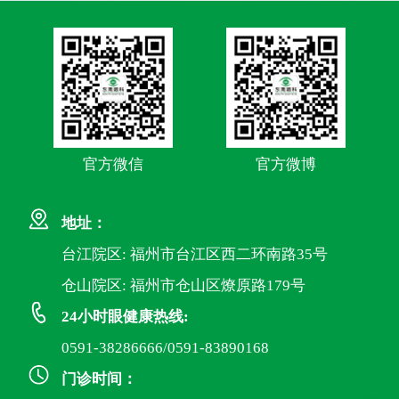
官方微信
官方微博
地址：
台江院区: 福州市台江区西二环南路35号
仓山院区: 福州市仓山区燎原路179号
24小时眼健康热线:
0591-38286666/0591-83890168
门诊时间：