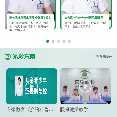
院长/副主任医师/副教授/眼科学硕士
白内障一科主任/主任医师/副教授/眼科学硕士
白内障超声乳化手术、复杂白内障手
屈光性白内障手术、飞秒激光白内障
术、先天性白内障手术、眼外伤一
手术、复杂白内障手术
期、二期手术
光影东南
更多视频+
专家做客《乡约科普》栏目，预防孩子近视竟然这么“简单”
眼保健操教学