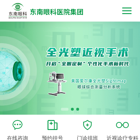
在线咨询
预约挂号
门诊排班
近视诊疗专科