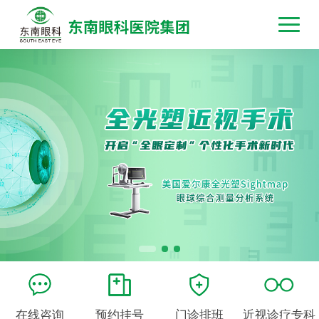
在线咨询
预约挂号
门诊排班
近视诊疗专科