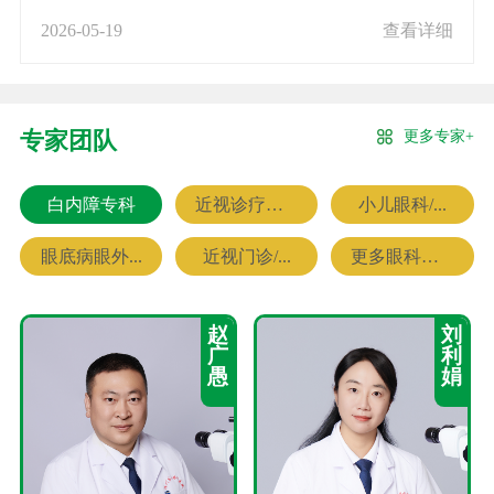
2026-05-19
查看详细
更多专家+
专家团队
白内障专科
近视诊疗专科
小儿眼科/...
眼底病眼外...
近视门诊/...
更多眼科专家
赵
刘
广
利
愚
娟