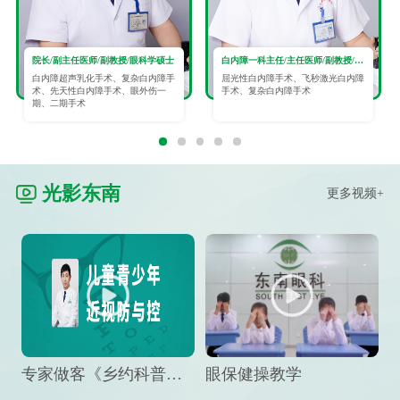
院长/副主任医师/副教授/眼科学硕士
白内障一科主任/主任医师/副教授/眼科学硕士
白内障超声乳化手术、复杂白内障手
屈光性白内障手术、飞秒激光白内障
术、先天性白内障手术、眼外伤一
手术、复杂白内障手术
期、二期手术
光影东南
更多视频+
专家做客《乡约科普》栏目，预防孩子近视竟然这么“简单”
眼保健操教学