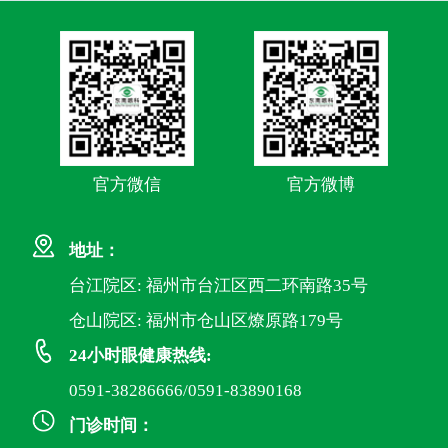
官方微信
官方微博
地址：
台江院区: 福州市台江区西二环南路35号
仓山院区: 福州市仓山区燎原路179号
24小时眼健康热线:
0591-38286666/0591-83890168
门诊时间：