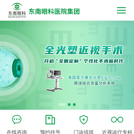
在线咨询
预约挂号
门诊排班
近视诊疗专科