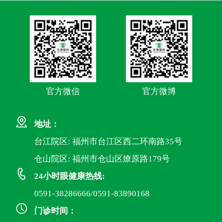
官方微信
官方微博
地址：
台江院区: 福州市台江区西二环南路35号
仓山院区: 福州市仓山区燎原路179号
24小时眼健康热线:
0591-38286666/0591-83890168
门诊时间：