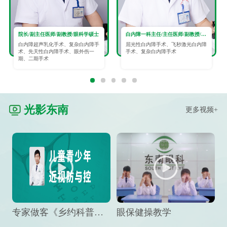
院长/副主任医师/副教授/眼科学硕士
白内障一科主任/主任医师/副教授/眼科学硕士
白内障超声乳化手术、复杂白内障手
屈光性白内障手术、飞秒激光白内障
术、先天性白内障手术、眼外伤一
手术、复杂白内障手术
期、二期手术
光影东南
更多视频+
专家做客《乡约科普》栏目，预防孩子近视竟然这么“简单”
眼保健操教学