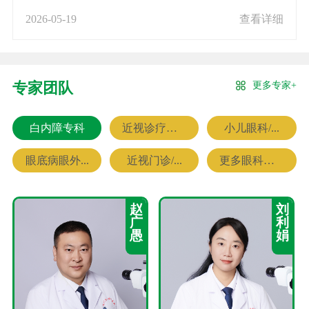
2026-05-19
查看详细
更多专家+
专家团队
白内障专科
近视诊疗专科
小儿眼科/...
眼底病眼外...
近视门诊/...
更多眼科专家
赵
刘
广
利
愚
娟