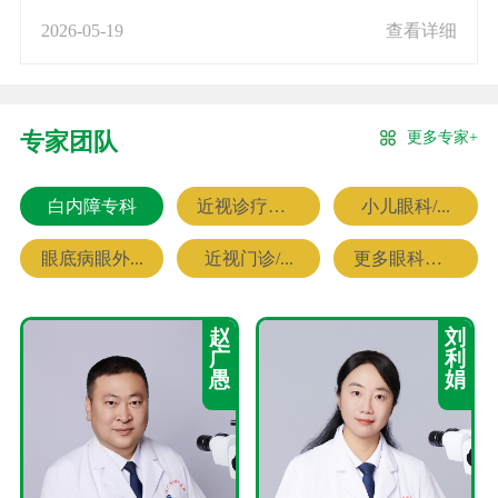
2026-05-19
查看详细
更多专家+
专家团队
白内障专科
近视诊疗专科
小儿眼科/...
眼底病眼外...
近视门诊/...
更多眼科专家
赵
刘
广
利
愚
娟