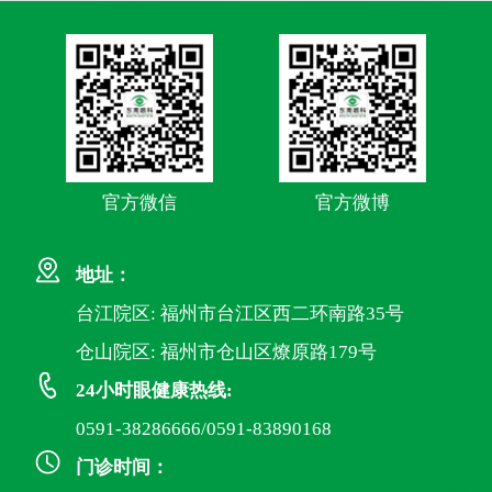
官方微信
官方微博
地址：
台江院区: 福州市台江区西二环南路35号
仓山院区: 福州市仓山区燎原路179号
24小时眼健康热线:
0591-38286666/0591-83890168
门诊时间：