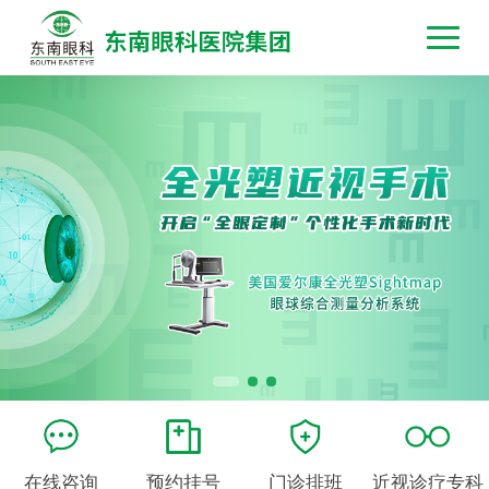
在线咨询
预约挂号
门诊排班
近视诊疗专科