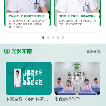
院长/副主任医师/副教授/眼科学硕士
白内障一科主任/主任医师/副教授/眼科学硕士
白内障超声乳化手术、复杂白内障手
屈光性白内障手术、飞秒激光白内障
术、先天性白内障手术、眼外伤一
手术、复杂白内障手术
期、二期手术
光影东南
更多视频+
专家做客《乡约科普》栏目，预防孩子近视竟然这么“简单”
眼保健操教学