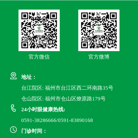
官方微信
官方微博
地址：
台江院区: 福州市台江区西二环南路35号
仓山院区: 福州市仓山区燎原路179号
24小时眼健康热线:
0591-38286666/0591-83890168
门诊时间：