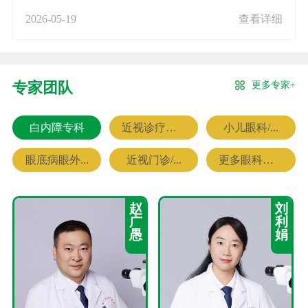
2026-05-19
查看详细
更多专家+
专家团队
白内障专科
近视诊疗专科
小儿眼科/...
眼底病眼外...
近视门诊/...
更多眼科专家
赵
刘
广
利
愚
娟