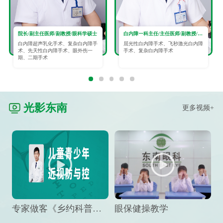
院长/副主任医师/副教授/眼科学硕士
白内障一科主任/主任医师/副教授/眼科学硕士
白内障超声乳化手术、复杂白内障手
屈光性白内障手术、飞秒激光白内障
术、先天性白内障手术、眼外伤一
手术、复杂白内障手术
期、二期手术
光影东南
更多视频+
专家做客《乡约科普》栏目，预防孩子近视竟然这么“简单”
眼保健操教学