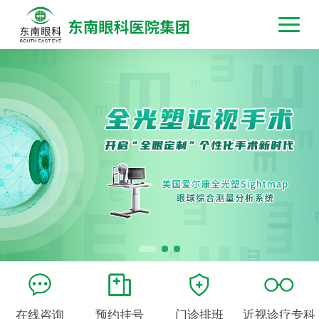
在线咨询
预约挂号
门诊排班
近视诊疗专科