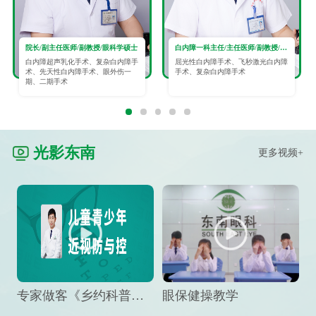
院长/副主任医师/副教授/眼科学硕士
白内障一科主任/主任医师/副教授/眼科学硕士
白内障超声乳化手术、复杂白内障手
屈光性白内障手术、飞秒激光白内障
术、先天性白内障手术、眼外伤一
手术、复杂白内障手术
期、二期手术
光影东南
更多视频+
专家做客《乡约科普》栏目，预防孩子近视竟然这么“简单”
眼保健操教学