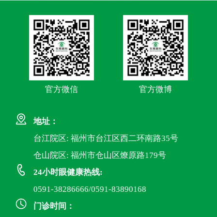
官方微信
官方微博
地址：
台江院区: 福州市台江区西二环南路35号
仓山院区: 福州市仓山区燎原路179号
24小时眼健康热线:
0591-38286666/0591-83890168
门诊时间：