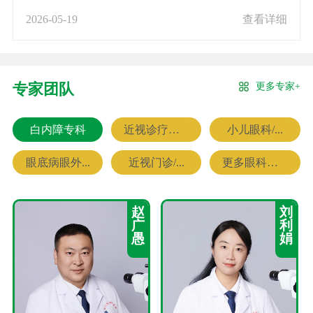
2026-05-19
查看详细
更多专家+
专家团队
白内障专科
近视诊疗专科
小儿眼科/...
眼底病眼外...
近视门诊/...
更多眼科专家
赵
刘
广
利
愚
娟