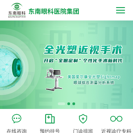
在线咨询
预约挂号
门诊排班
近视诊疗专科