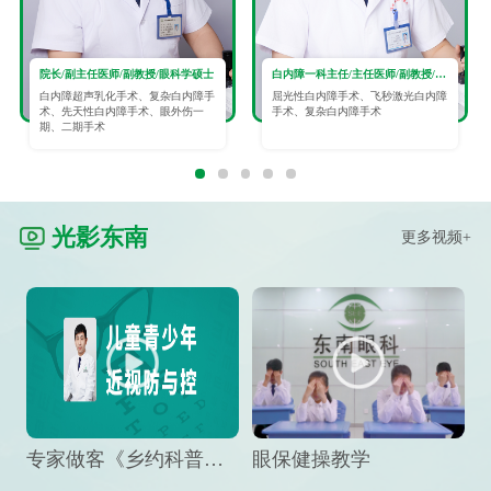
院长/副主任医师/副教授/眼科学硕士
白内障一科主任/主任医师/副教授/眼科学硕士
白内障超声乳化手术、复杂白内障手
屈光性白内障手术、飞秒激光白内障
术、先天性白内障手术、眼外伤一
手术、复杂白内障手术
期、二期手术
光影东南
更多视频+
专家做客《乡约科普》栏目，预防孩子近视竟然这么“简单”
眼保健操教学