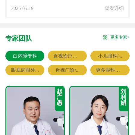
2026-05-19
查看详细
更多专家+
专家团队
白内障专科
近视诊疗专科
小儿眼科/...
眼底病眼外...
近视门诊/...
更多眼科专家
赵
刘
广
利
愚
娟