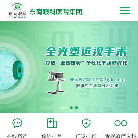
在线咨询
预约挂号
门诊排班
近视诊疗专科