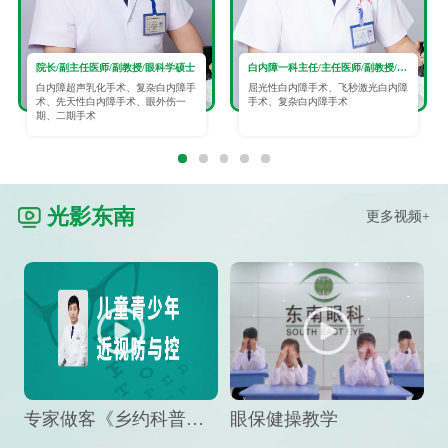
院长/副主任医师/副教授/眼科学硕士
白内障一科主任/主任医师/副教授/眼科学硕士
白内障超声乳化手术、复杂白内障手
屈光性白内障手术、飞秒激光白内障
术、先天性白内障手术、眼外伤一
手术、复杂白内障手术
期、二期手术
光影东南
更多视频+
专家做客《乡约科普》栏目，预防孩子近视竟然这么“简单”
眼保健操教学