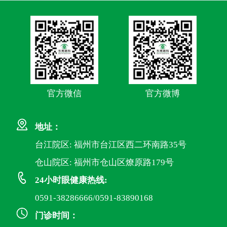
官方微信
官方微博
地址：
台江院区: 福州市台江区西二环南路35号
仓山院区: 福州市仓山区燎原路179号
24小时眼健康热线:
0591-38286666/0591-83890168
门诊时间：