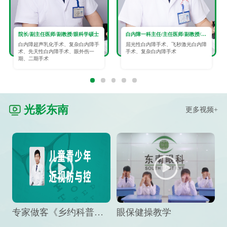
院长/副主任医师/副教授/眼科学硕士
白内障一科主任/主任医师/副教授/眼科学硕士
白内障超声乳化手术、复杂白内障手
屈光性白内障手术、飞秒激光白内障
术、先天性白内障手术、眼外伤一
手术、复杂白内障手术
期、二期手术
光影东南
更多视频+
专家做客《乡约科普》栏目，预防孩子近视竟然这么“简单”
眼保健操教学