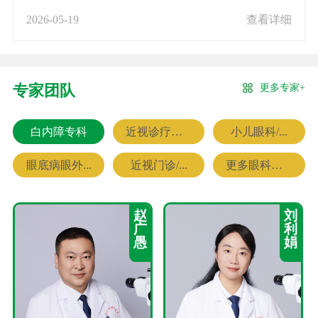
2026-05-19
查看详细
更多专家+
专家团队
白内障专科
近视诊疗专科
小儿眼科/...
眼底病眼外...
近视门诊/...
更多眼科专家
赵
刘
广
利
愚
娟