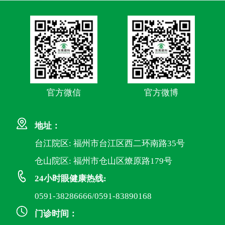
官方微信
官方微博
地址：
台江院区: 福州市台江区西二环南路35号
仓山院区: 福州市仓山区燎原路179号
24小时眼健康热线:
0591-38286666/0591-83890168
门诊时间：