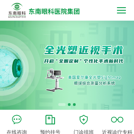
在线咨询
预约挂号
门诊排班
近视诊疗专科