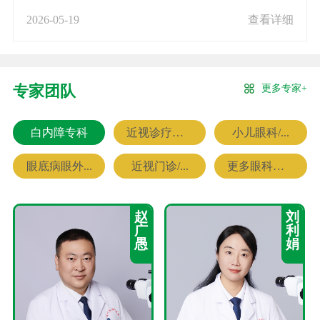
2026-05-19
查看详细
更多专家+
专家团队
白内障专科
近视诊疗专科
小儿眼科/...
眼底病眼外...
近视门诊/...
更多眼科专家
赵
刘
广
利
愚
娟