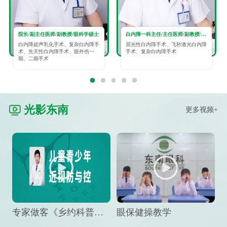
院长/副主任医师/副教授/眼科学硕士
白内障一科主任/主任医师/副教授/眼科学硕士
白内障超声乳化手术、复杂白内障手
屈光性白内障手术、飞秒激光白内障
术、先天性白内障手术、眼外伤一
手术、复杂白内障手术
期、二期手术
光影东南
更多视频+
专家做客《乡约科普》栏目，预防孩子近视竟然这么“简单”
眼保健操教学