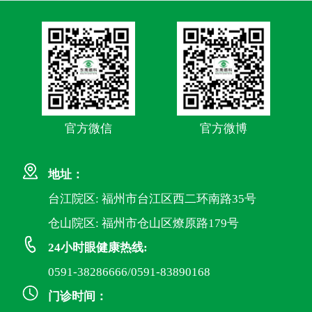
官方微信
官方微博
地址：
台江院区: 福州市台江区西二环南路35号
仓山院区: 福州市仓山区燎原路179号
24小时眼健康热线:
0591-38286666/0591-83890168
门诊时间：