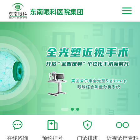
在线咨询
预约挂号
门诊排班
近视诊疗专科