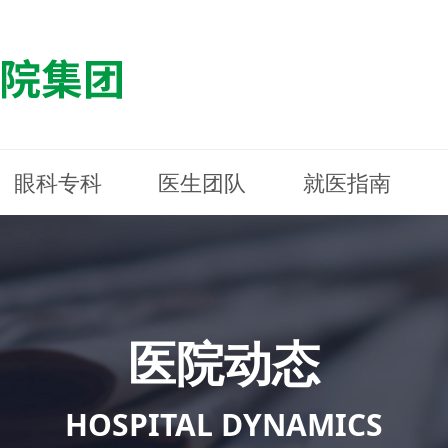
眼科专科
医生团队
就医指南
医院简介
最新动态
白内障专科
白内障专科
门诊指南
防控简介
福清东南眼科医院
医院资质
媒体报道
近视诊疗专科
近视诊疗专科
住院指南
科普知识
连江东南眼科医院
医院文
学术交
小儿眼
小儿眼
住院地
防控资
晋安东
医院环境
光影东南
近视门诊/角膜接触镜科
近视门诊/角膜接触镜科
合肥东南眼科医院
公益活动
老花眼白内障科
老花眼白内障科
佰视佳眼科
医院招
神经眼
神经眼
医院动态
青光眼科
青光眼科
眼眶整形科
眼眶整形科
眼肌眼
眼肌眼
斜弱视科
斜弱视科
HOSPITAL DYNAMICS
眼部整形科
眼部整形科
眼预防
眼预防