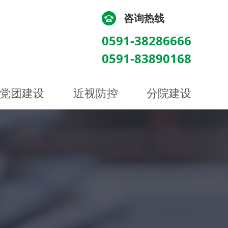
咨询热线
0591-38286666
0591-83890168
党团建设
近视防控
分院建设
化
流
科/医学验光配镜科
科/医学验光配镜科
图
讯
南眼科诊所
医院荣誉
健康科普
眼底病眼外伤科
眼底病眼外伤科
来院路线
防控视频
南京东南眼科医院
聘
科
科
眼表综合科
眼表综合科
眶病科
眶病科
中医眼科
中医眼科
保健科
保健科
白内障三科
白内障三科