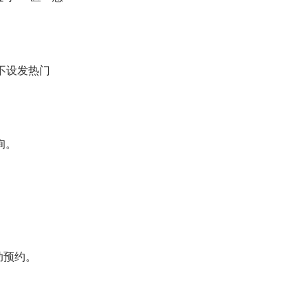
不设发热门
询。
助预约。