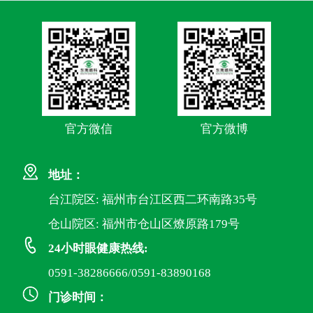
官方微信
官方微博
地址：
台江院区: 福州市台江区西二环南路35号
仓山院区: 福州市仓山区燎原路179号
24小时眼健康热线:
0591-38286666/0591-83890168
门诊时间：