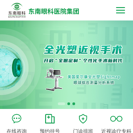
在线咨询
预约挂号
门诊排班
近视诊疗专科