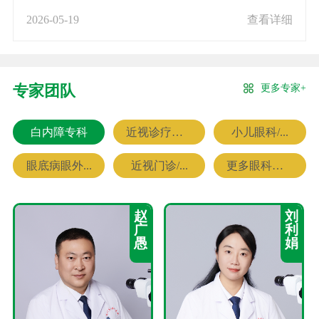
2026-05-19
查看详细
更多专家+
专家团队
白内障专科
近视诊疗专科
小儿眼科/...
眼底病眼外...
近视门诊/...
更多眼科专家
赵
刘
广
利
愚
娟