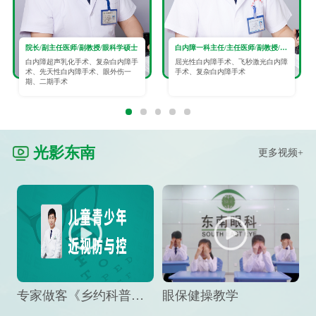
院长/副主任医师/副教授/眼科学硕士
白内障一科主任/主任医师/副教授/眼科学硕士
白内障超声乳化手术、复杂白内障手
屈光性白内障手术、飞秒激光白内障
术、先天性白内障手术、眼外伤一
手术、复杂白内障手术
期、二期手术
光影东南
更多视频+
专家做客《乡约科普》栏目，预防孩子近视竟然这么“简单”
眼保健操教学