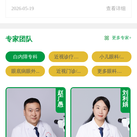
2026-05-19
查看详细
更多专家+
专家团队
白内障专科
近视诊疗专科
小儿眼科/...
眼底病眼外...
近视门诊/...
更多眼科专家
赵
刘
广
利
愚
娟