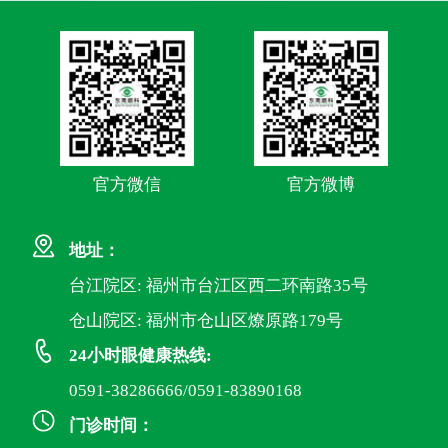
官方微信
官方微博
地址：
台江院区: 福州市台江区西二环南路35号
仓山院区: 福州市仓山区燎原路179号
24小时眼健康热线:
0591-38286666/0591-83890168
门诊时间：