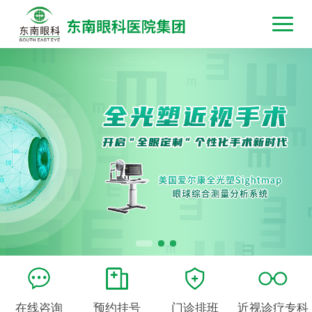
在线咨询
预约挂号
门诊排班
近视诊疗专科