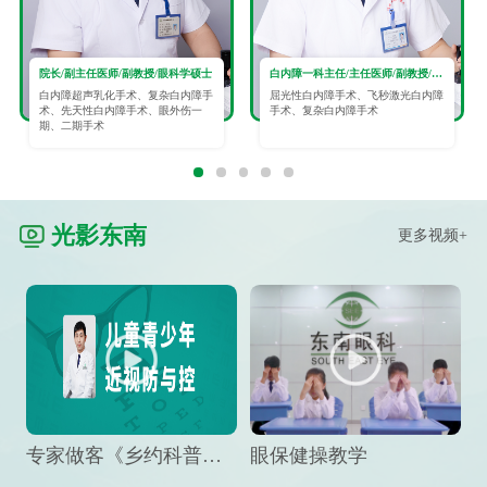
院长/副主任医师/副教授/眼科学硕士
白内障一科主任/主任医师/副教授/眼科学硕士
白内障超声乳化手术、复杂白内障手
屈光性白内障手术、飞秒激光白内障
术、先天性白内障手术、眼外伤一
手术、复杂白内障手术
期、二期手术
光影东南
更多视频+
专家做客《乡约科普》栏目，预防孩子近视竟然这么“简单”
眼保健操教学