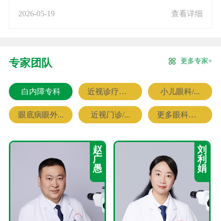
2026-05-19
查看详细
更多专家+
专家团队
白内障专科
近视诊疗专科
小儿眼科/...
眼底病眼外...
近视门诊/...
更多眼科专家
赵
刘
广
利
愚
娟