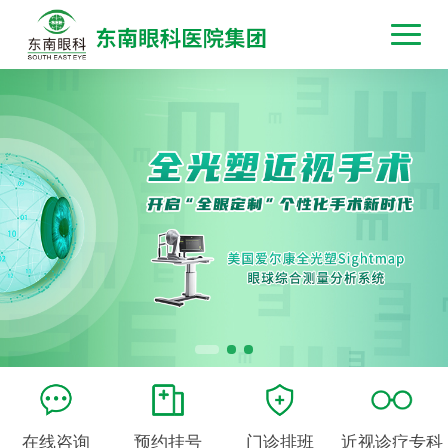
在线咨询
预约挂号
门诊排班
近视诊疗专科