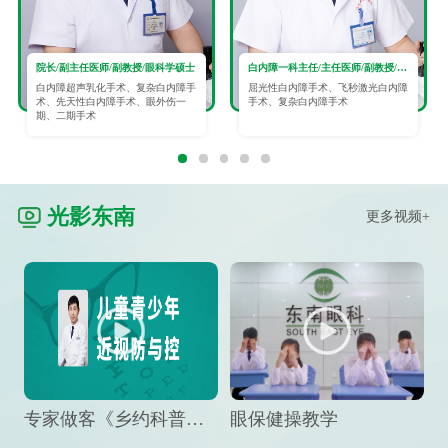
院长/副主任医师/副教授/眼科学硕士
白内障一科主任/主任医师/副教授/眼科学硕士
白内障超声乳化手术、复杂白内障手
屈光性白内障手术、飞秒激光白内障
术、先天性白内障手术、眼外伤一
手术、复杂白内障手术
期、二期手术
光影东南
更多视频+
专家做客《乡约科普》栏目，预防孩子近视竟然这么“简单”
眼保健操教学