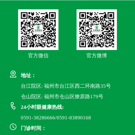
官方微信
官方微博
地址：
台江院区: 福州市台江区西二环南路35号
仓山院区: 福州市仓山区燎原路179号
24小时眼健康热线:
0591-38286666/0591-83890168
门诊时间：