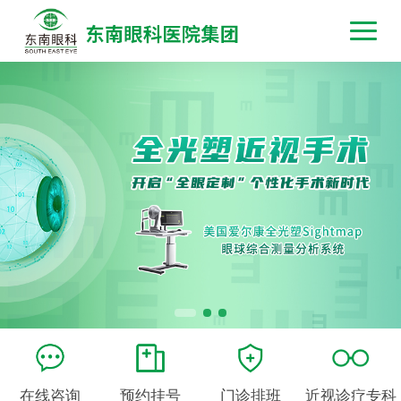
在线咨询
预约挂号
门诊排班
近视诊疗专科