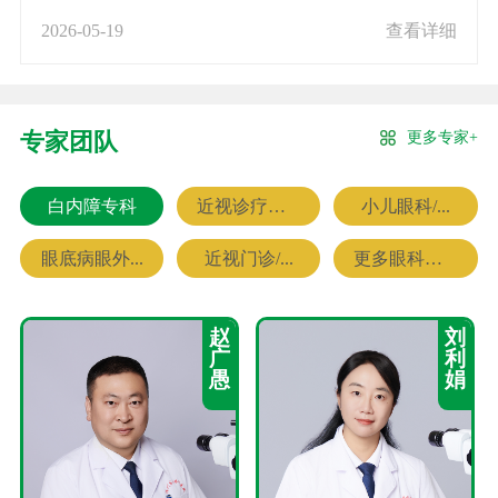
2026-05-19
查看详细
更多专家+
专家团队
白内障专科
近视诊疗专科
小儿眼科/...
眼底病眼外...
近视门诊/...
更多眼科专家
赵
刘
广
利
愚
娟