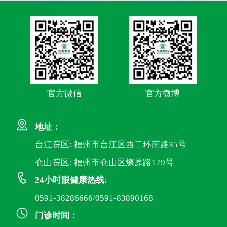
官方微信
官方微博
地址：
台江院区: 福州市台江区西二环南路35号
仓山院区: 福州市仓山区燎原路179号
24小时眼健康热线:
0591-38286666/0591-83890168
门诊时间：