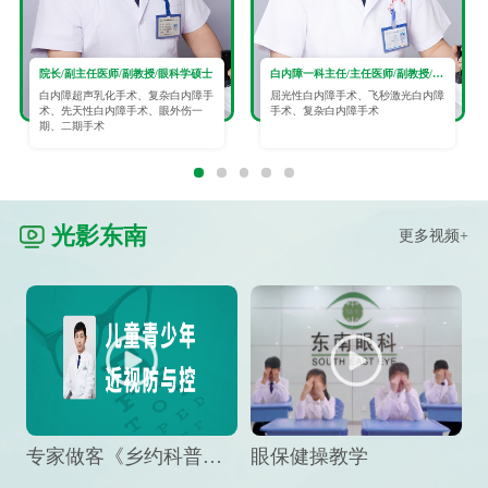
院长/副主任医师/副教授/眼科学硕士
白内障一科主任/主任医师/副教授/眼科学硕士
白内障超声乳化手术、复杂白内障手
屈光性白内障手术、飞秒激光白内障
术、先天性白内障手术、眼外伤一
手术、复杂白内障手术
期、二期手术
光影东南
更多视频+
专家做客《乡约科普》栏目，预防孩子近视竟然这么“简单”
眼保健操教学