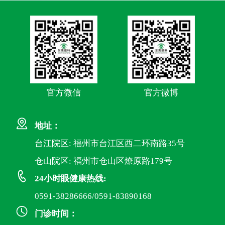
官方微信
官方微博
地址：
台江院区: 福州市台江区西二环南路35号
仓山院区: 福州市仓山区燎原路179号
24小时眼健康热线:
0591-38286666/0591-83890168
门诊时间：