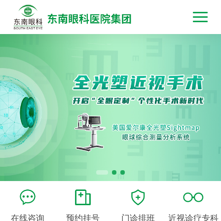
在线咨询
预约挂号
门诊排班
近视诊疗专科