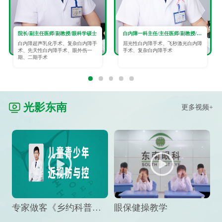
院长/副主任医师/副教授/眼科学硕士
白内障一科主任/主任医师/副教授/眼科学硕士
白内障超声乳化手术、复杂白内障手
屈光性白内障手术、飞秒激光白内障
术、先天性白内障手术、眼外伤一
手术、复杂白内障手术
期、二期手术
光影东南
更多视频+
专家做客《乡约科普》栏目，预防孩子近视竟然这么“简单”
眼保健操教学