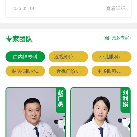
2026-05-19
查看详细
更多专家+
专家团队
白内障专科
近视诊疗专科
小儿眼科/...
眼底病眼外...
近视门诊/...
更多眼科专家
赵
刘
广
利
愚
娟