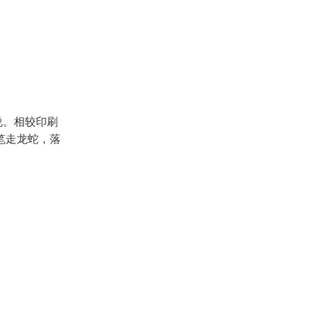
说。相较印刷
笔走龙蛇，落