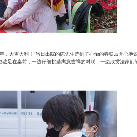
，大吉大利！”当日出院的陈先生选到了心怡的春联后开心地
也驻足在桌前，一边仔细挑选寓意吉祥的对联，一边欣赏法家们