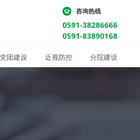
咨询热线
0591-38286666
0591-83890168
党团建设
近视防控
分院建设
化
流
科/医学验光配镜科
科/医学验光配镜科
图
讯
南眼科诊所
医院荣誉
健康科普
眼底病眼外伤科
眼底病眼外伤科
来院路线
防控视频
南京东南眼科医院
聘
科
科
眼表综合科
眼表综合科
眶病科
眶病科
中医眼科
中医眼科
保健科
保健科
白内障三科
白内障三科