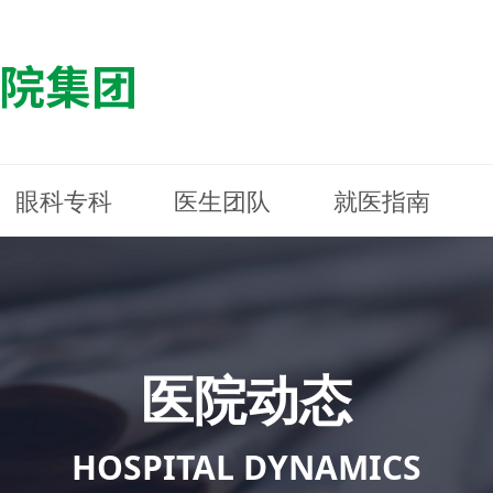
眼科专科
医生团队
就医指南
医院简介
最新动态
白内障专科
白内障专科
门诊指南
防控简介
福清东南眼科医院
医院资质
媒体报道
近视诊疗专科
近视诊疗专科
住院指南
科普知识
连江东南眼科医院
医院文
学术交
小儿眼
小儿眼
住院地
防控资
晋安东
医院环境
光影东南
近视门诊/角膜接触镜科
近视门诊/角膜接触镜科
合肥东南眼科医院
公益活动
老花眼白内障科
老花眼白内障科
佰视佳眼科
医院招
神经眼
神经眼
医院动态
青光眼科
青光眼科
眼眶整形科
眼眶整形科
眼肌眼
眼肌眼
斜弱视科
斜弱视科
HOSPITAL DYNAMICS
眼部整形科
眼部整形科
眼预防
眼预防