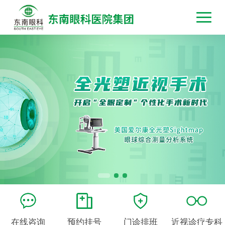
在线咨询
预约挂号
门诊排班
近视诊疗专科