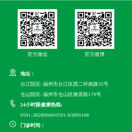
官方微信
官方微博
地址：
台江院区: 福州市台江区西二环南路35号
仓山院区: 福州市仓山区燎原路179号
24小时眼健康热线:
0591-38286666/0591-83890168
门诊时间：