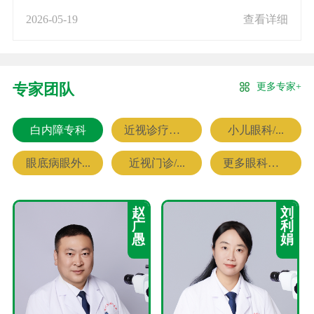
2026-05-19
查看详细
更多专家+
专家团队
白内障专科
近视诊疗专科
小儿眼科/...
眼底病眼外...
近视门诊/...
更多眼科专家
赵
刘
广
利
愚
娟