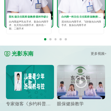
院长/副主任医师/副教授/眼科学硕士
白内障一科主任/主任医师/副教授/眼科学硕士
白内障超声乳化手术、复杂白内障手
屈光性白内障手术、飞秒激光白内障
术、先天性白内障手术、眼外伤一
手术、复杂白内障手术
期、二期手术
光影东南
更多视频+
专家做客《乡约科普》栏目，预防孩子近视竟然这么“简单”
眼保健操教学