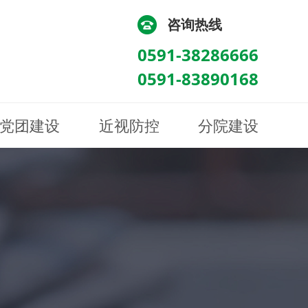
咨询热线
0591-38286666
0591-83890168
党团建设
近视防控
分院建设
化
流
科/医学验光配镜科
科/医学验光配镜科
图
讯
南眼科诊所
医院荣誉
健康科普
眼底病眼外伤科
眼底病眼外伤科
来院路线
防控视频
南京东南眼科医院
聘
科
科
眼表综合科
眼表综合科
眶病科
眶病科
中医眼科
中医眼科
保健科
保健科
白内障三科
白内障三科