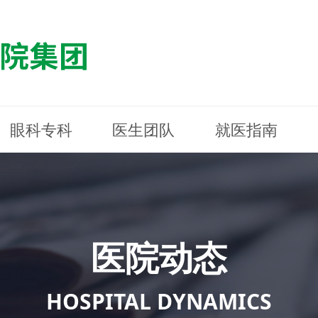
眼科专科
医生团队
就医指南
医院简介
最新动态
白内障专科
白内障专科
门诊指南
防控简介
福清东南眼科医院
医院资质
媒体报道
近视诊疗专科
近视诊疗专科
住院指南
科普知识
连江东南眼科医院
医院文
学术交
小儿眼
小儿眼
住院地
防控资
晋安东
医院环境
光影东南
近视门诊/角膜接触镜科
近视门诊/角膜接触镜科
合肥东南眼科医院
公益活动
老花眼白内障科
老花眼白内障科
佰视佳眼科
医院招
神经眼
神经眼
医院动态
青光眼科
青光眼科
眼眶整形科
眼眶整形科
眼肌眼
眼肌眼
斜弱视科
斜弱视科
HOSPITAL DYNAMICS
眼部整形科
眼部整形科
眼预防
眼预防