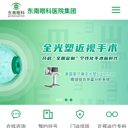
在线咨询
预约挂号
门诊排班
近视诊疗专科