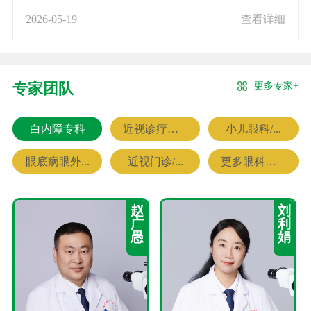
2026-05-19
查看详细
更多专家+
专家团队
白内障专科
近视诊疗专科
小儿眼科/...
眼底病眼外...
近视门诊/...
更多眼科专家
赵
刘
广
利
愚
娟