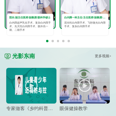
院长/副主任医师/副教授/眼科学硕士
白内障一科主任/主任医师/副教授/眼科学硕士
白内障超声乳化手术、复杂白内障手
屈光性白内障手术、飞秒激光白内障
术、先天性白内障手术、眼外伤一
手术、复杂白内障手术
期、二期手术
光影东南
更多视频+
专家做客《乡约科普》栏目，预防孩子近视竟然这么“简单”
眼保健操教学