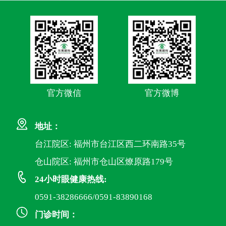
官方微信
官方微博
地址：
台江院区: 福州市台江区西二环南路35号
仓山院区: 福州市仓山区燎原路179号
24小时眼健康热线:
0591-38286666/0591-83890168
门诊时间：