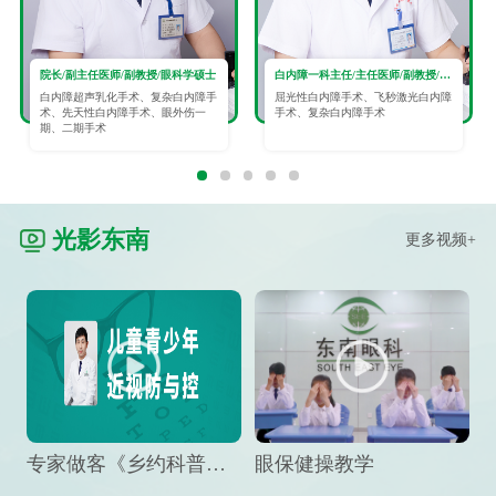
院长/副主任医师/副教授/眼科学硕士
白内障一科主任/主任医师/副教授/眼科学硕士
白内障超声乳化手术、复杂白内障手
屈光性白内障手术、飞秒激光白内障
术、先天性白内障手术、眼外伤一
手术、复杂白内障手术
期、二期手术
光影东南
更多视频+
专家做客《乡约科普》栏目，预防孩子近视竟然这么“简单”
眼保健操教学