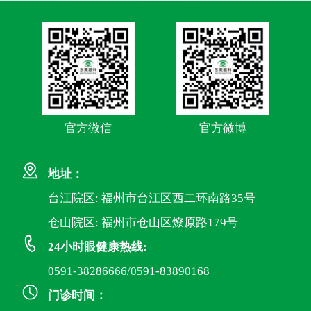
官方微信
官方微博
地址：
台江院区: 福州市台江区西二环南路35号
仓山院区: 福州市仓山区燎原路179号
24小时眼健康热线:
0591-38286666/0591-83890168
门诊时间：