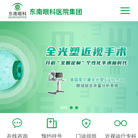
在线咨询
预约挂号
门诊排班
近视诊疗专科