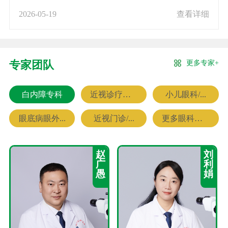
2026-05-19
查看详细
更多专家+
专家团队
白内障专科
近视诊疗专科
小儿眼科/...
眼底病眼外...
近视门诊/...
更多眼科专家
赵
刘
广
利
愚
娟