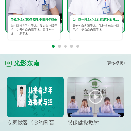
院长/副主任医师/副教授/眼科学硕士
白内障一科主任/主任医师/副教授/眼科学硕士
白内障超声乳化手术、复杂白内障手
屈光性白内障手术、飞秒激光白内障
术、先天性白内障手术、眼外伤一
手术、复杂白内障手术
期、二期手术
光影东南
更多视频+
专家做客《乡约科普》栏目，预防孩子近视竟然这么“简单”
眼保健操教学