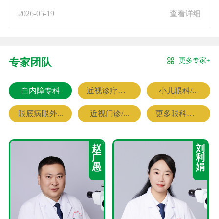
2026-05-19
查看详细
更多专家+
专家团队
白内障专科
近视诊疗专科
小儿眼科/...
眼底病眼外...
近视门诊/...
更多眼科专家
赵
刘
广
利
愚
娟