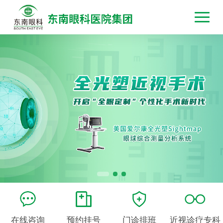
在线咨询
预约挂号
门诊排班
近视诊疗专科