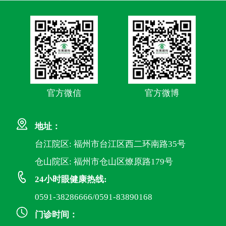
官方微信
官方微博
地址：
台江院区: 福州市台江区西二环南路35号
仓山院区: 福州市仓山区燎原路179号
24小时眼健康热线:
0591-38286666/0591-83890168
门诊时间：