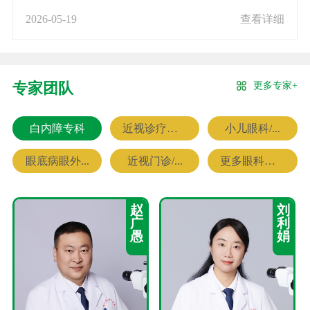
2026-05-19
查看详细
更多专家+
专家团队
白内障专科
近视诊疗专科
小儿眼科/...
眼底病眼外...
近视门诊/...
更多眼科专家
赵
刘
广
利
愚
娟