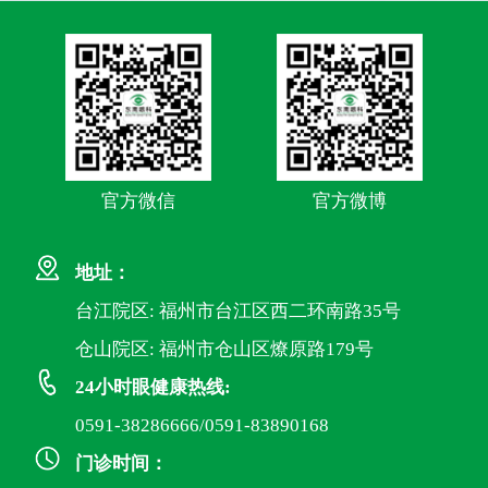
官方微信
官方微博
地址：
台江院区: 福州市台江区西二环南路35号
仓山院区: 福州市仓山区燎原路179号
24小时眼健康热线:
0591-38286666/0591-83890168
门诊时间：