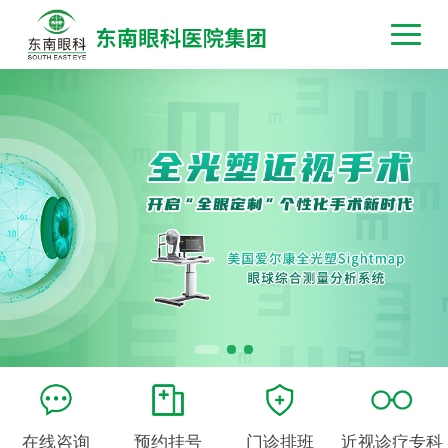
在线咨询
预约挂号
门诊排班
近视诊疗专科