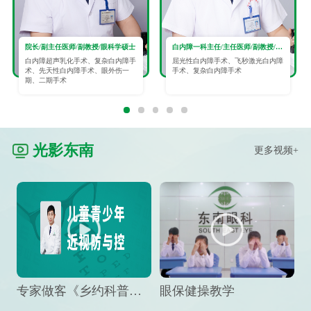
院长/副主任医师/副教授/眼科学硕士
白内障一科主任/主任医师/副教授/眼科学硕士
白内障超声乳化手术、复杂白内障手
屈光性白内障手术、飞秒激光白内障
术、先天性白内障手术、眼外伤一
手术、复杂白内障手术
期、二期手术
光影东南
更多视频+
专家做客《乡约科普》栏目，预防孩子近视竟然这么“简单”
眼保健操教学