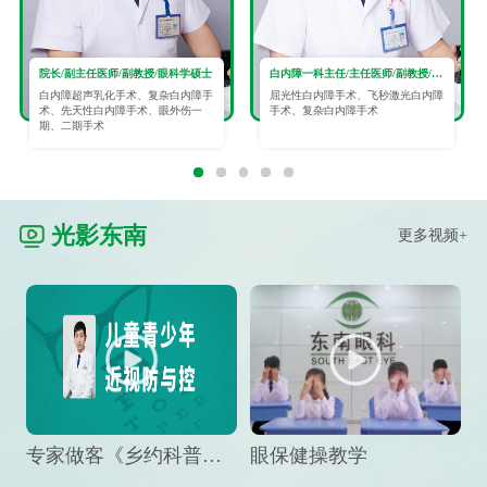
院长/副主任医师/副教授/眼科学硕士
白内障一科主任/主任医师/副教授/眼科学硕士
白内障超声乳化手术、复杂白内障手
屈光性白内障手术、飞秒激光白内障
术、先天性白内障手术、眼外伤一
手术、复杂白内障手术
期、二期手术
光影东南
更多视频+
专家做客《乡约科普》栏目，预防孩子近视竟然这么“简单”
眼保健操教学