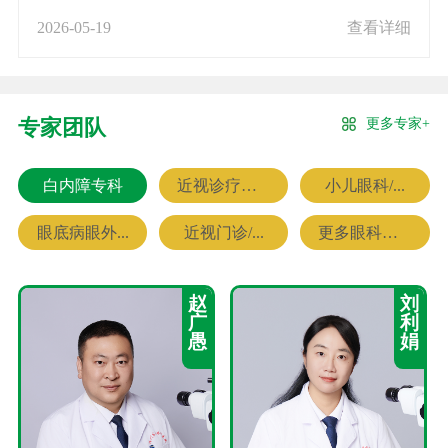
2026-05-19
查看详细
更多专家+
专家团队
白内障专科
近视诊疗专科
小儿眼科/...
眼底病眼外...
近视门诊/...
更多眼科专家
赵
刘
广
利
愚
娟