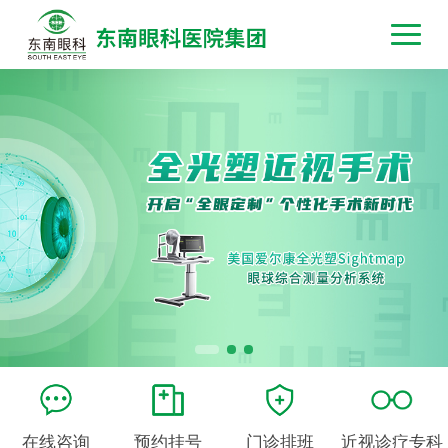
在线咨询
预约挂号
门诊排班
近视诊疗专科