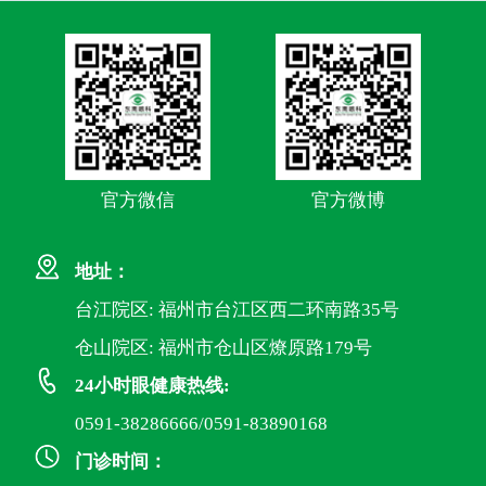
官方微信
官方微博
地址：
台江院区: 福州市台江区西二环南路35号
仓山院区: 福州市仓山区燎原路179号
24小时眼健康热线:
0591-38286666/0591-83890168
门诊时间：